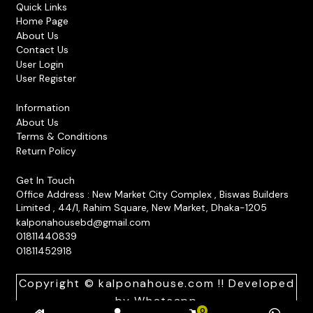
options
Quick Links
may
Home Page
be
About Us
Contact Us
chosen
User Login
on
User Register
the
product
Information
About Us
page
Terms & Conditions
Return Policy
Get In Touch
Office Address : New Market City Complex , Biswas Builders
Limited , 44/1, Rahim Square, New Market, Dhaka-1205
kalponahousebd@gmail.com
01811440839
01811452918
Copyright © kalponahouse.com !! Developed
by
Whatsapp
0