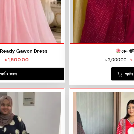
 Ready Gawon Dress
রেড গা
৳
1,500.00
৳
0
৳
2,000.00
অর্ডার করুন
অর্ডা