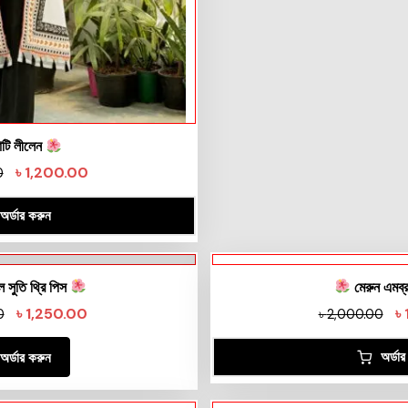
টি লীলেন
৳
1,200.00
0
অর্ডার করুন
 সুতি থ্রি পিস
মেরুন এমব্র
৳
1,250.00
৳
0
৳
2,000.00
অর্ডা
অর্ডার করুন