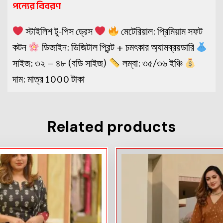
পন্যের বিবরণ
স্টাইলিশ টু-পিস ড্রেস
মেটেরিয়াল: প্রিমিয়াম সফট
কটন
ডিজাইন: ডিজিটাল প্রিন্ট + চমৎকার অ্যামব্রয়ডারি
সাইজ: ৩২ – ৪৮ (বডি সাইজ)
লম্বা: ৩৫/৩৬ ইঞ্চি
দাম: মাত্র 1000 টাকা
Related products