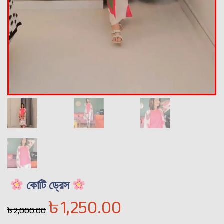
কোটি ড্রেস
৳
1,250.00
৳
2,000.00