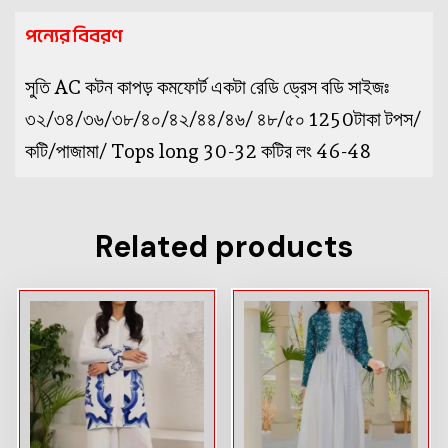
পন্যের বিবরণ
সুতি AC কটন কাপড় কমফোর্ট একটা রেডি ড্রেস বডি সাইজঃ
৩২/৩৪/৩৬/৩৮/৪০/৪২/৪৪/৪৬/ ৪৮/৫০ 1250টাকা টপস/
কটি/পাজামা/ Tops long 30-32 কটির লং 46-48
Related products