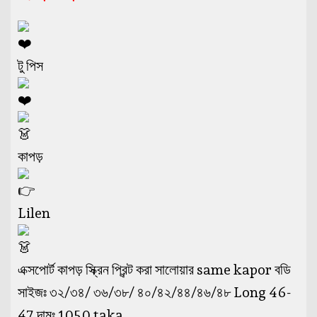
টু পিস
কাপড়
Lilen
এক্সপোর্ট কাপড় স্ক্রিন প্রিন্ট করা সালোয়ার same kapor বডি
সাইজঃ ৩২/৩৪/ ৩৬/৩৮/ ৪০/৪২/৪৪/৪৬/৪৮ Long 46-
47 দামঃ 1050 taka