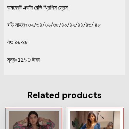
কমফোর্ট একটা রেডি থ্রিপিস ড্রেস।
বডি সাইজঃ ৩২/৩৪/৩৬/৩৮/৪০/৪২/৪৪/৪৬/ ৪৮
লংঃ ৪৬-৪৮
মূল্যঃ 1250 টাকা
Related products