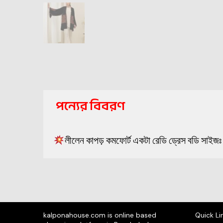
পন্যের বিবরণ
লীলেন কাপড় কমফোর্ট একটা রেডি ড্রেস বডি 
kalponahouse.com is online based
Quick Li