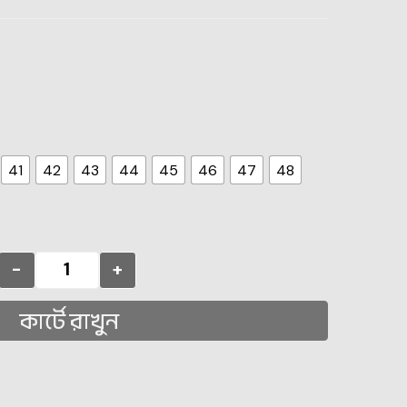
41
42
43
44
45
46
47
48
-
+
কার্টে রাখুন