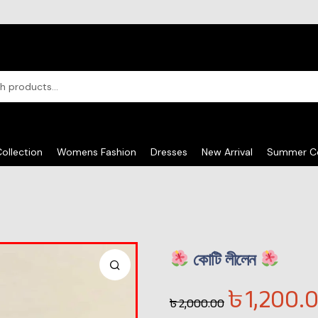
ollection
Womens Fashion
Dresses
New Arrival
Summer Co
কোটি লীলেন
৳
1,200.
৳
2,000.00