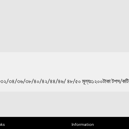
সাইজঃ ৩২/৩৪/৩৬/৩৮/৪০/৪২/৪৪/৪৬/ ৪৮/৫০ মূল্যঃ১২০০টাকা টপস/
nks
Information