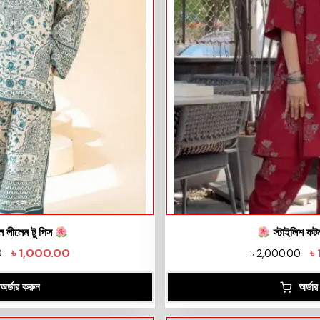
ল লীলেন টু পিস
স্টাইলিশ কটন
৳
1,000.00
৳
0
৳
2,000.00
অর্ডার করুন
অর্ডা