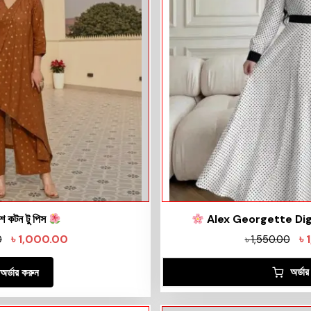
িশ কটন টু পিস
Alex Georgette Dig
৳
1,000.00
৳
0
৳
1,550.00
অর্ডা
অর্ডার করুন