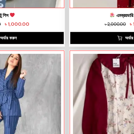
টু পিস
এমব্রয়ডারি
৳
1,000.00
৳
0
৳
2,000.00
অর্ডার করুন
অর্ডা