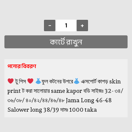
-
+
কার্টে রাখুন
পন্যের বিবরণ
টু পিস
ফুল কটনের উপরে
এক্সপোর্ট কাপড় skin
print ট করা সালোয়ার same kapor বডি সাইজঃ 32- ৩৪/
৩৬/৩৮/ ৪০/৪২/৪৪/৪৬/৪৮ Jama Long 46-48
Salower long 38/39 দামঃ 1000 taka