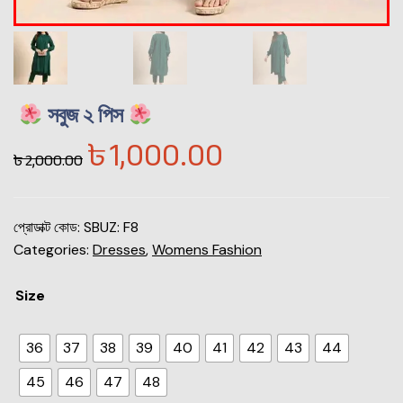
সবুজ ২ পিস
৳
1,000.00
৳
2,000.00
প্রোডাক্ট কোড:
SBUZ: F8
Categories:
Dresses
,
Womens Fashion
Size
36
37
38
39
40
41
42
43
44
45
46
47
48