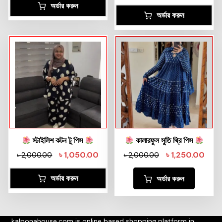
অর্ডার করুন
অর্ডার করুন
স্টাইলিশ কটন টু পিস
কালারফুল সুতি থ্রি পিস
৳
1,050.00
৳
1,250.00
৳
2,000.00
৳
2,000.00
অর্ডার করুন
অর্ডার করুন
kalponahouse.com is online based shopping platform in