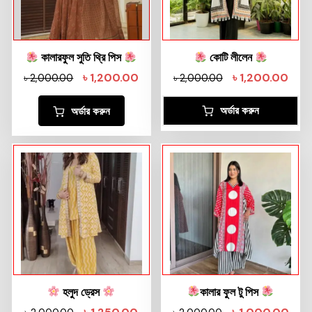
কালারফুল সুতি থ্রি পিস
কোটি লীলেন
৳
1,200.00
৳
1,200.00
৳
2,000.00
৳
2,000.00
অর্ডার করুন
অর্ডার করুন
হলুদ ড্রেস
কালার ফুল টু পিস