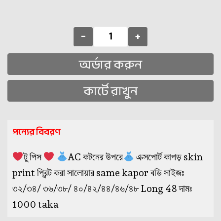
-
+
অর্ডার করুন
কার্টে রাখুন
পন্যের বিবরণ
টু পিস
AC কটনের উপরে
এক্সপোর্ট কাপড় skin
print প্রিন্ট করা সালোয়ার same kapor বডি সাইজঃ
৩২/৩৪/ ৩৬/৩৮/ ৪০/৪২/৪৪/৪৬/৪৮ Long 48 দামঃ
1000 taka