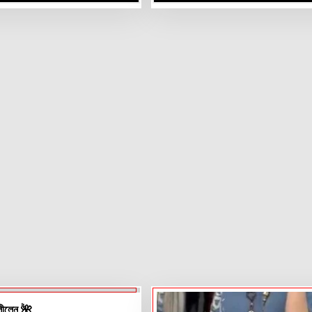
লীলেন 🌺