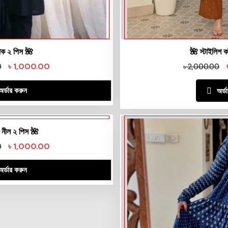
্যাক ২ পিস 🌺
🌺 স্টাইলিশ ক
৳
1,000.00
0
৳
2,000.00
অর্ডার করুন
অর্ড
 নীল ২ পিস 🌺
৳
1,000.00
0
অর্ডার করুন