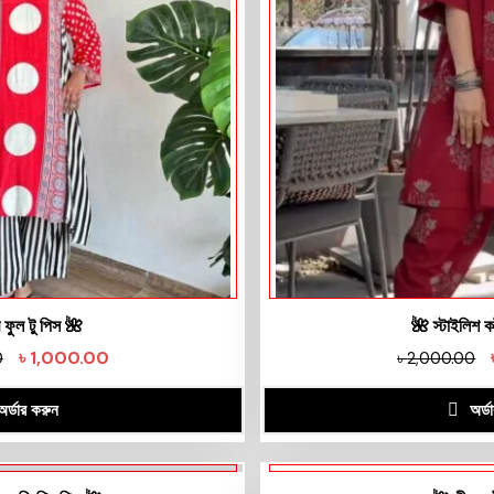
 ফুল টু পিস 🌺
🌺 স্টাইলিশ ক
৳
1,000.00
0
৳
2,000.00
অর্ডার করুন
অর্ড