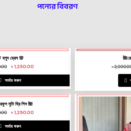
পন্যের বিবরণ
 হলুদ ড্রেস 🌸
🌺রে
৳
1,250.00
0.00
৳
2,000.0
অর্ডার করুন
রফুল সুতি থ্রি পিস 🌺
৳
1,250.00
0.00
অর্ডার করুন