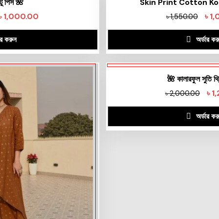
টু পিস 🌺
Skin Print Cotton Ko
৳
1,000.00
৳
1,
৳
1,550.00
ার করুন
অর্ডার কর
🌺 কালারফুল সুতি থ্
৳
1
৳
2,000.00
অর্ডার কর