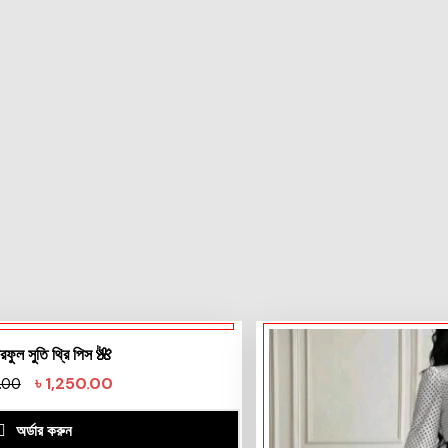
রফুল সুতি থ্রি পিস 🌺
৳
1,250.00
.00
অর্ডার করুন