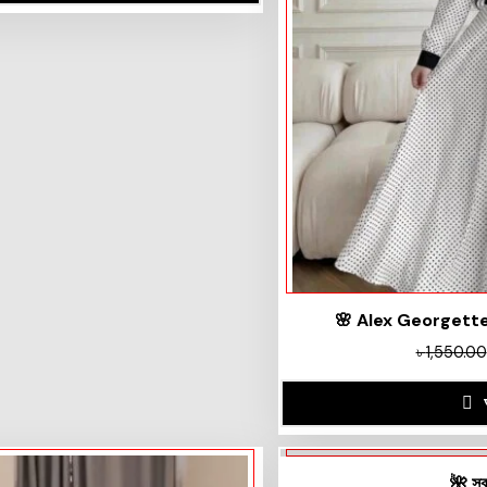
🌸 Alex Georgette 
৳
1,550.00
🌺 সব