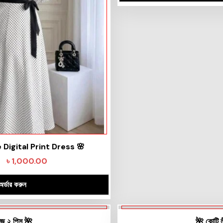
Digital Print Dress 🌸
৳
1,000.00
অর্ডার করুন
ুজ ২ পিস 🌺
🌺 কোটি 