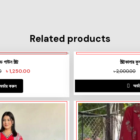
Related products
ড গাউন 🌺
🌺কালার ফুল
৳
1,250.00
0
৳
2,000.00
অর্ড
অর্ডার করুন