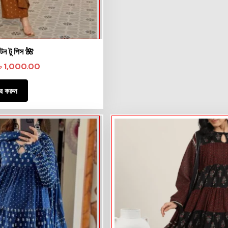
টন টু পিস 🌺
৳
1,000.00
ার করুন