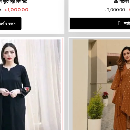
 সুতি থ্রি পিস 🌺
🌺 লীলেন 
৳
1,000.00
0
৳
2,000.00
অর্ড
অর্ডার করুন