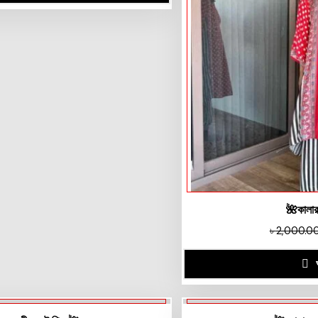
🌺কালার
৳
2,000.0