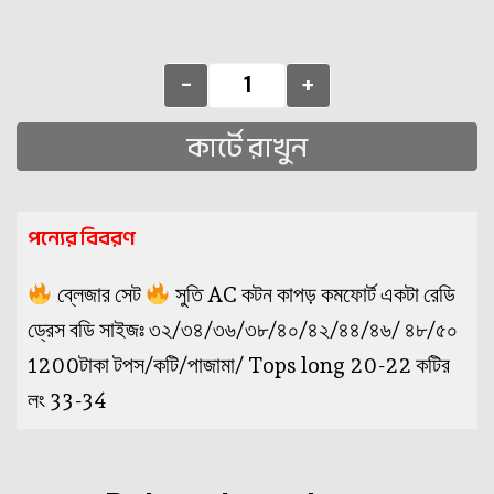
-
+
কার্টে রাখুন
পন্যের বিবরণ
ব্লেজার সেট
সুতি AC কটন কাপড় কমফোর্ট একটা রেডি
ড্রেস বডি সাইজঃ ৩২/৩৪/৩৬/৩৮/৪০/৪২/৪৪/৪৬/ ৪৮/৫০
1200টাকা টপস/কটি/পাজামা/ Tops long 20-22 কটির
লং 33-34