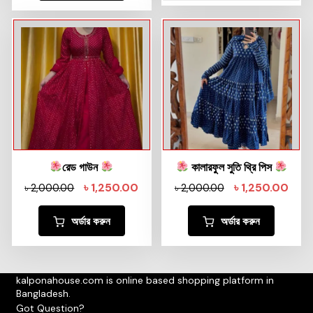
রেড গাউন
কালারফুল সুতি থ্রি পিস
৳
1,250.00
৳
1,250.00
৳
2,000.00
৳
2,000.00
অর্ডার করুন
অর্ডার করুন
kalponahouse.com is online based shopping platform in
Bangladesh.
Got Question?